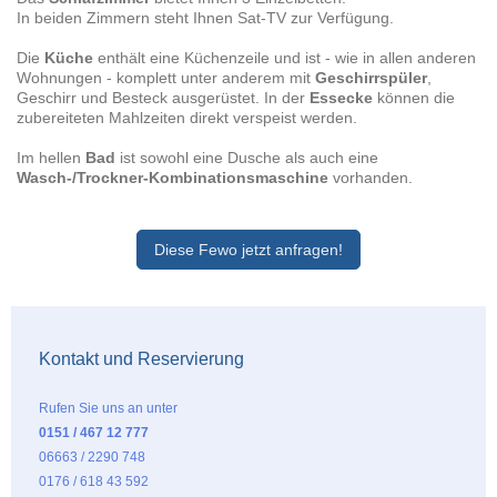
In beiden Zimmern steht Ihnen Sat-TV zur Verfügung.
Die
Küche
enthält eine Küchenzeile und ist - wie in allen anderen
Wohnungen - komplett unter anderem mit
Geschirrspüler
,
Geschirr und Besteck ausgerüstet. In der
Essecke
können die
zubereiteten Mahlzeiten direkt verspeist werden.
Im hellen
Bad
ist sowohl eine Dusche als auch eine
Wasch-/Trockner-Kombinationsmaschine
vorhanden.
Diese Fewo jetzt anfragen!
Kontakt und Reservierung
Rufen Sie uns an unter
0151 / 467 12 777
06663 / 2290 748
0176 / 618 43 592